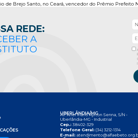
io de Brejo Santo, no Ceará, vencedor do Prêmio Prefeito N
SA REDE:
CEBER A
STITUTO
UBERLÂNDIA/MG
Av. Anel Viário Ayrton Senna, S/N -
O
Uberlândia-MG - Industrial
Cep.:
38402-329
S
ICAÇÕES
Telefone Geral:
(34) 3212-1314
E-mail:
atendimento@alfaebeto.org.b