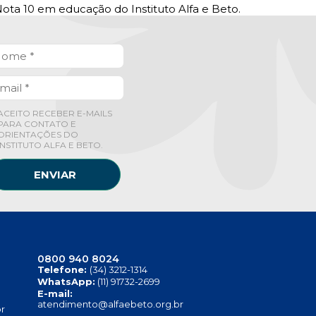
ota 10 em educação do Instituto Alfa e Beto.
ACEITO RECEBER E-MAILS
PARA CONTATO E
ORIENTAÇÕES DO
INSTITUTO ALFA E BETO.
ENVIAR
0800 940 8024
Telefone:
(34) 3212-1314
WhatsApp:
(11) 91732-2699
E-mail:
atendimento@alfaebeto.org.br
r