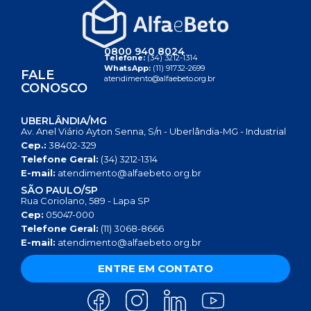
0800 940 8024
Telefone:
(34) 3212-1314
WhatsApp:
(11) 91732-2699
FALE
atendimento@alfaebeto.org.br
CONOSCO
UBERLÂNDIA/MG
Av. Anel Viário Ayton Senna, S/n - Uberlândia-MG - Industrial
Cep.:
38402-329
Telefone Geral:
(34) 3212-1314
E-mail:
atendimento@alfaebeto.org.br
SÃO PAULO/SP
Rua Coriolano, 589 - Lapa SP
Cep:
05047-000
Telefone Geral:
(11) 3068-8666
E-mail:
atendimento@alfaebeto.org.br
ENTRE EM CONTATO