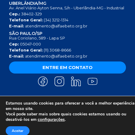
UBERLÂNDIA/MG
Av. Anel Viário Ayton Senna, S/n - Uberlândia-MG - Industrial
Cep.:
38402-329
Telefone Geral:
(34) 3212-1314
E-mail:
atendimento@alfaebeto.org.br
SÃO PAULO/SP
Rua Coriolano, 589 - Lapa SP
Cep:
05047-000
Telefone Geral:
(11) 3068-8666
E-mail:
atendimento@alfaebeto.org.br
ENTRE EM CONTATO
Estamos usando cookies para oferecer a você a melhor experiência
AVISO DE PRIVACIDADE
POLÍTICA DE PRIVACIDADE
AVISO SOBRE COOKIES
em nosso site.
COPYRIGHT 2025 © INSTITUTO ALFA E BETO - 08.458.084/0001-13
Você pode saber mais sobre quais cookies estamos usando ou
desativá-los em
configurações
.
Aceitar