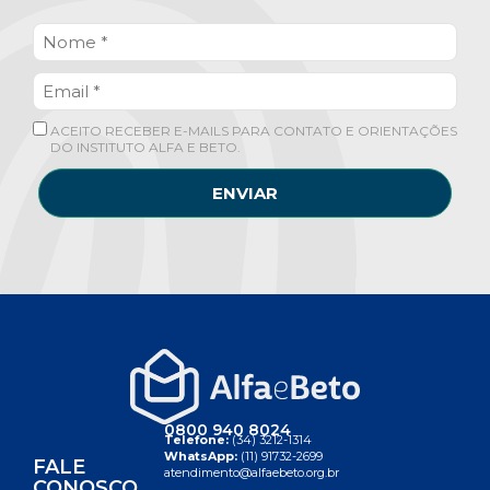
ACEITO RECEBER E-MAILS PARA CONTATO E ORIENTAÇÕES
DO INSTITUTO ALFA E BETO.
ENVIAR
0800 940 8024
Telefone:
(34) 3212-1314
WhatsApp:
(11) 91732-2699
FALE
atendimento@alfaebeto.org.br
CONOSCO