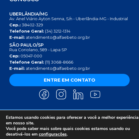
UBERLÂNDIA/MG
Av. Anel Viário Ayton Senna, S/n - Uberlândia-MG - Industrial
Cep.:
38402-329
Telefone Geral:
(34) 3212-1314
E-mail:
atendimento@alfaebeto.org.br
SÃO PAULO/SP
Rua Coriolano, 589 - Lapa SP
Cep:
05047-000
Telefone Geral:
(11) 3068-8666
E-mail:
atendimento@alfaebeto.org.br
ENTRE EM CONTATO
Estamos usando cookies para oferecer a você a melhor experiência
AVISO DE PRIVACIDADE
POLÍTICA DE PRIVACIDADE
AVISO SOBRE COOKIES
COPYRIGHT 2025 © INSTITUTO ALFA E BETO - 08.458.084/0001-13
em nosso site.
Você pode saber mais sobre quais cookies estamos usando ou
desativá-los em
configurações
.