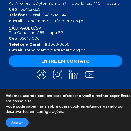
Av. Anel Viário Ayton Senna, S/n - Uberlândia-MG - Industrial
Cep.:
38402-329
Telefone Geral:
(34) 3212-1314
E-mail:
atendimento@alfaebeto.org.br
SÃO PAULO/SP
Rua Coriolano, 589 - Lapa SP
Cep:
05047-000
Telefone Geral:
(11) 3068-8666
E-mail:
atendimento@alfaebeto.org.br
ENTRE EM CONTATO
Estamos usando cookies para oferecer a você a melhor experiência
AVISO DE PRIVACIDADE
POLÍTICA DE PRIVACIDADE
AVISO SOBRE COOKIES
em nosso site.
COPYRIGHT 2025 © INSTITUTO ALFA E BETO - 08.458.084/0001-13
Você pode saber mais sobre quais cookies estamos usando ou
desativá-los em
configurações
.
Aceitar