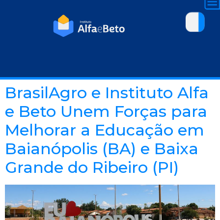
BrasilAgro e Instituto Alfa
e Beto Unem Forças para
Melhorar a Educação em
Baianópolis (BA) e Baixa
Grande do Ribeiro (PI)