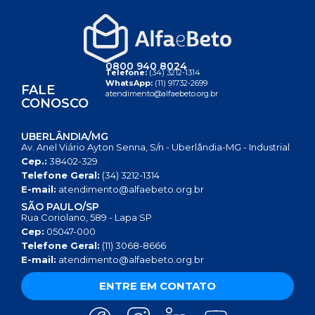
0800 940 8024
Telefone:
(34) 3212-1314
WhatsApp:
(11) 91732-2699
FALE
atendimento@alfaebeto.org.br
CONOSCO
UBERLÂNDIA/MG
Av. Anel Viário Ayton Senna, S/n - Uberlândia-MG - Industrial
Cep.:
38402-329
Telefone Geral:
(34) 3212-1314
E-mail:
atendimento@alfaebeto.org.br
SÃO PAULO/SP
Rua Coriolano, 589 - Lapa SP
Cep:
05047-000
Telefone Geral:
(11) 3068-8666
E-mail:
atendimento@alfaebeto.org.br
ENTRE EM CONTATO