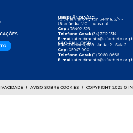
UBERLÂNDIA/MG
Av. Anel Viário Ayrton Senna, S/N -
O
Uberlândia-MG - Industrial
Cep.:
38402-329
S
ICAÇÕES
Telefone Geral:
(34) 3212-1314
E-mail:
atendimento@alfaebeto.org.b
SÃO PAULO/SP
Rua Coriolano, 589 - Andar 2 - Sala 2
ATO
Cep:
05047-000
Telefone Geral:
(11) 3068-8666
E-mail:
atendimento@alfaebeto.org.b
RIVACIDADE
AVISO SOBRE COOKIES
COPYRIGHT 2025 © INS