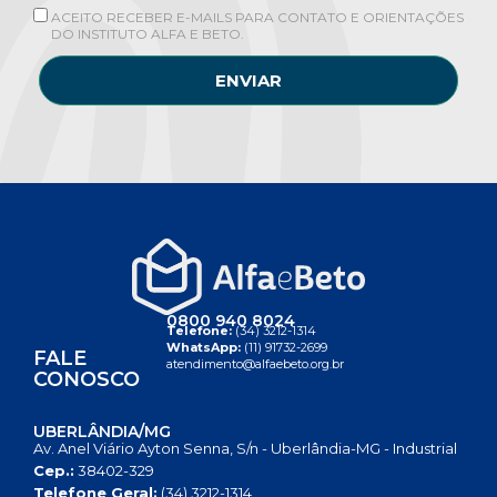
ACEITO RECEBER E-MAILS PARA CONTATO E ORIENTAÇÕES
DO INSTITUTO ALFA E BETO.
ENVIAR
0800 940 8024
Telefone:
(34) 3212-1314
WhatsApp:
(11) 91732-2699
FALE
atendimento@alfaebeto.org.br
CONOSCO
UBERLÂNDIA/MG
Av. Anel Viário Ayton Senna, S/n - Uberlândia-MG - Industrial
Cep.:
38402-329
Telefone Geral:
(34) 3212-1314