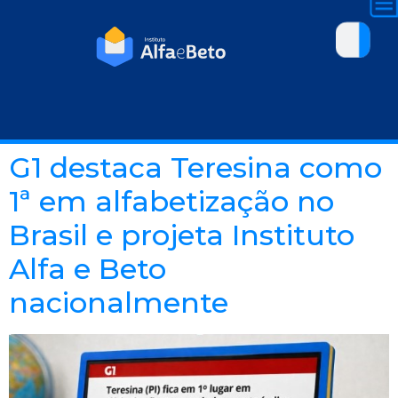
G1 destaca Teresina como
1ª em alfabetização no
Brasil e projeta Instituto
Alfa e Beto
nacionalmente