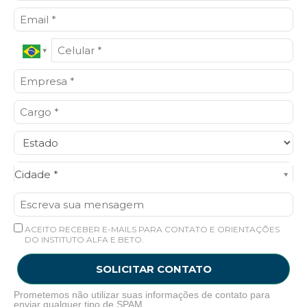
Cidade*
Cidade *
ACEITO RECEBER E-MAILS PARA CONTATO E ORIENTAÇÕES
DO INSTITUTO ALFA E BETO.
SOLICITAR CONTATO
Prometemos não utilizar suas informações de contato para
enviar qualquer tipo de SPAM.