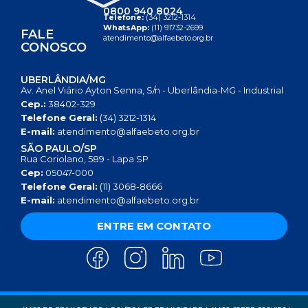
0800 940 8024
Telefone:
(34) 3212-1314
WhatsApp:
(11) 91732-2699
FALE
atendimento@alfaebeto.org.br
CONOSCO
UBERLÂNDIA/MG
Av. Anel Viário Ayton Senna, S/n - Uberlândia-MG - Industrial
Cep.:
38402-329
Telefone Geral:
(34) 3212-1314
E-mail:
atendimento@alfaebeto.org.br
SÃO PAULO/SP
Rua Coriolano, 589 - Lapa SP
Cep:
05047-000
Telefone Geral:
(11) 3068-8666
E-mail:
atendimento@alfaebeto.org.br
ENTRE EM CONTATO