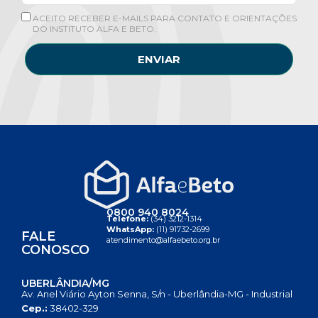
ACEITO RECEBER E-MAILS PARA CONTATO E ORIENTAÇÕES
DO INSTITUTO ALFA E BETO.
ENVIAR
0800 940 8024
Telefone:
(34) 3212-1314
WhatsApp:
(11) 91732-2699
FALE
atendimento@alfaebeto.org.br
CONOSCO
UBERLÂNDIA/MG
Av. Anel Viário Ayton Senna, S/n - Uberlândia-MG - Industrial
Cep.:
38402-329