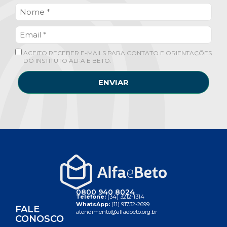
ACEITO RECEBER E-MAILS PARA CONTATO E ORIENTAÇÕES
DO INSTITUTO ALFA E BETO.
ENVIAR
0800 940 8024
Telefone:
(34) 3212-1314
WhatsApp:
(11) 91732-2699
FALE
atendimento@alfaebeto.org.br
CONOSCO