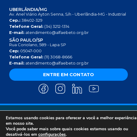
UBERLÂNDIA/MG
Av. Anel Viário Ayton Senna, S/n - Uberlândia-MG - Industrial
Cep.:
38402-329
Telefone Geral:
(34) 3212-1314
E-mail:
atendimento@alfaebeto.org.br
SÃO PAULO/SP
Rua Coriolano, 589 - Lapa SP
Cep:
05047-000
Telefone Geral:
(11) 3068-8666
E-mail:
atendimento@alfaebeto.org.br
ENTRE EM CONTATO
AVISO DE PRIVACIDADE
POLÍTICA DE PRIVACIDADE
AVISO SOBRE COOKIES
COPYRIGHT 2025 © INSTITUTO ALFA E BETO - 08.458.084/0001-13
Estamos usando cookies para oferecer a você a melhor experiência
em nosso site.
Você pode saber mais sobre quais cookies estamos usando ou
desativá-los em
configurações
.