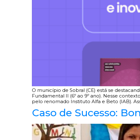
O município de Sobral (CE) está se destacan
Fundamental II (6º ao 9º ano). Nesse context
pelo renomado Instituto Alfa e Beto (IAB). Ass
Caso de Sucesso: Bom