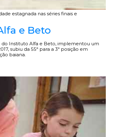
dade estagnada nas séries finais e
lfa e Beto
 do Instituto Alfa e Beto, implementou um
017, subiu da 55ª para a 3ª posição em
ção baiana.