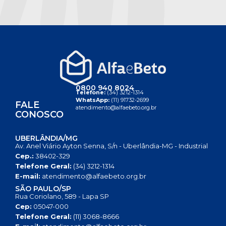
0800 940 8024
Telefone:
(34) 3212-1314
WhatsApp:
(11) 91732-2699
FALE
atendimento@alfaebeto.org.br
CONOSCO
UBERLÂNDIA/MG
Av. Anel Viário Ayton Senna, S/n - Uberlândia-MG - Industrial
Cep.:
38402-329
Telefone Geral:
(34) 3212-1314
E-mail:
atendimento@alfaebeto.org.br
SÃO PAULO/SP
Rua Coriolano, 589 - Lapa SP
Cep:
05047-000
Telefone Geral:
(11) 3068-8666