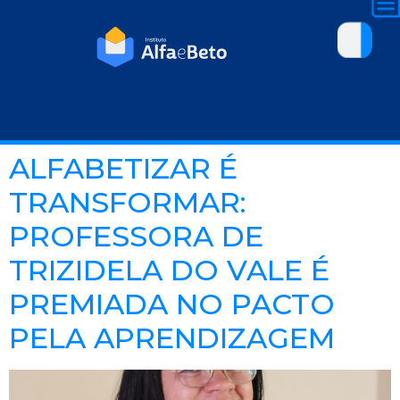
ALFABETIZAR É
TRANSFORMAR:
PROFESSORA DE
TRIZIDELA DO VALE É
PREMIADA NO PACTO
PELA APRENDIZAGEM