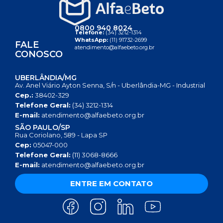
0800 940 8024
Telefone:
(34) 3212-1314
WhatsApp:
(11) 91732-2699
FALE
atendimento@alfaebeto.org.br
CONOSCO
UBERLÂNDIA/MG
Av. Anel Viário Ayton Senna, S/n - Uberlândia-MG - Industrial
Cep.:
38402-329
Telefone Geral:
(34) 3212-1314
E-mail:
atendimento@alfaebeto.org.br
SÃO PAULO/SP
Rua Coriolano, 589 - Lapa SP
Cep:
05047-000
Telefone Geral:
(11) 3068-8666
E-mail:
atendimento@alfaebeto.org.br
ENTRE EM CONTATO