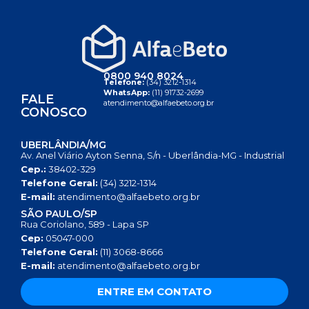
0800 940 8024
Telefone:
(34) 3212-1314
WhatsApp:
(11) 91732-2699
FALE
atendimento@alfaebeto.org.br
CONOSCO
UBERLÂNDIA/MG
Av. Anel Viário Ayton Senna, S/n - Uberlândia-MG - Industrial
Cep.:
38402-329
Telefone Geral:
(34) 3212-1314
E-mail:
atendimento@alfaebeto.org.br
SÃO PAULO/SP
Rua Coriolano, 589 - Lapa SP
Cep:
05047-000
Telefone Geral:
(11) 3068-8666
E-mail:
atendimento@alfaebeto.org.br
ENTRE EM CONTATO