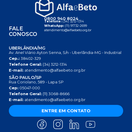
0800 940 8024
Telefone:
(34) 3212-1314
WhatsApp:
(11) 91732-2699
FALE
atendimento@alfaebeto.org.br
CONOSCO
UBERLÂNDIA/MG
Av. Anel Viário Ayton Senna, S/n - Uberlândia-MG - Industrial
Cep.:
38402-329
Telefone Geral:
(34) 3212-1314
E-mail:
atendimento@alfaebeto.org.br
SÃO PAULO/SP
Rua Coriolano, 589 - Lapa SP
Cep:
05047-000
Telefone Geral:
(11) 3068-8666
E-mail:
atendimento@alfaebeto.org.br
ENTRE EM CONTATO