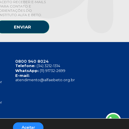
ACEITO RECEBER E-MAILS
PARA CONTATO E
ORIENTAÇÕES DO
INSTITUTO ALFA E BETO.
ENVIAR
0800 940 8024
Telefone:
(34) 3212-1314
WhatsApp:
(11) 91732-2699
E-mail:
atendimento@alfaebeto.org.br
r
r
Aceitar