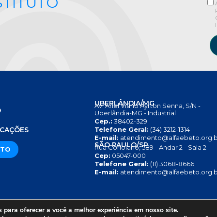
STITUTO
UBERLÂNDIA/MG
Av. Anel Viário Ayrton Senna, S/N -
O
Uberlândia-MG - Industrial
Cep.:
38402-329
S
ICAÇÕES
Telefone Geral:
(34) 3212-1314
E-mail:
atendimento@alfaebeto.org.b
SÃO PAULO/SP
Rua Coriolano, 589 - Andar 2 - Sala 2
ATO
Cep:
05047-000
Telefone Geral:
(11) 3068-8666
E-mail:
atendimento@alfaebeto.org.b
para oferecer a você a melhor experiência em nosso site.