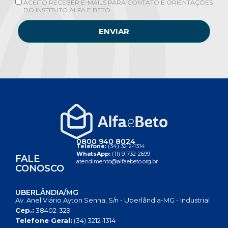
ACEITO RECEBER E-MAILS PARA CONTATO E ORIENTAÇÕES
DO INSTITUTO ALFA E BETO.
ENVIAR
0800 940 8024
Telefone:
(34) 3212-1314
WhatsApp:
(11) 91732-2699
FALE
atendimento@alfaebeto.org.br
CONOSCO
UBERLÂNDIA/MG
Av. Anel Viário Ayton Senna, S/n - Uberlândia-MG - Industrial
Cep.:
38402-329
Telefone Geral:
(34) 3212-1314