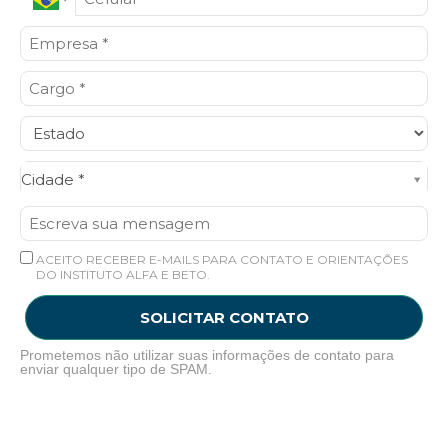
Cidade*
Cidade *
ACEITO RECEBER E-MAILS PARA CONTATO E ORIENTAÇÕES
DO INSTITUTO ALFA E BETO.
SOLICITAR CONTATO
Prometemos não utilizar suas informações de contato para
enviar qualquer tipo de SPAM.