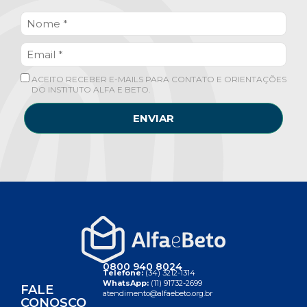
ACEITO RECEBER E-MAILS PARA CONTATO E ORIENTAÇÕES
DO INSTITUTO ALFA E BETO.
ENVIAR
0800 940 8024
Telefone:
(34) 3212-1314
WhatsApp:
(11) 91732-2699
FALE
atendimento@alfaebeto.org.br
CONOSCO