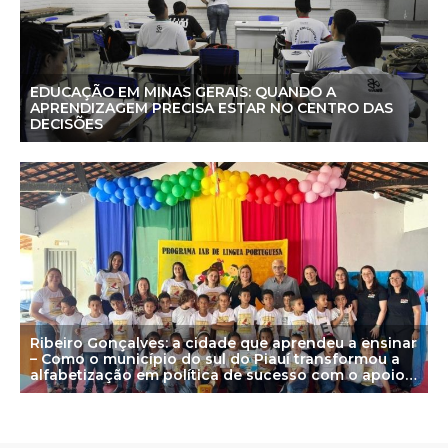
EDUCAÇÃO EM MINAS GERAIS: QUANDO A
APRENDIZAGEM PRECISA ESTAR NO CENTRO DAS
DECISÕES
Ribeiro Gonçalves: a cidade que aprendeu a ensinar
– Como o município do sul do Piauí transformou a
alfabetização em política de sucesso com o apoio
do Instituto Alfa e Beto