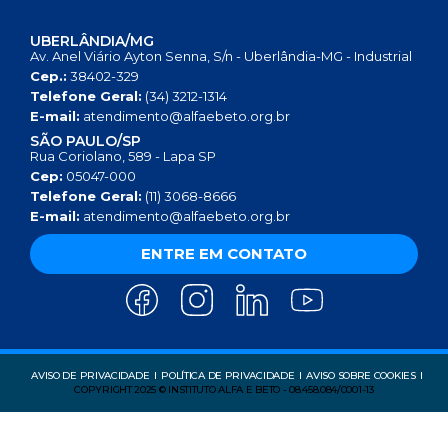
UBERLÂNDIA/MG
Av. Anel Viário Ayton Senna, S/n - Uberlândia-MG - Industrial
Cep.:
38402-329
Telefone Geral:
(34) 3212-1314
E-mail:
atendimento@alfaebeto.org.br
SÃO PAULO/SP
Rua Coriolano, 589 - Lapa SP
Cep:
05047-000
Telefone Geral:
(11) 3068-8666
E-mail:
atendimento@alfaebeto.org.br
ENTRE EM CONTATO
AVISO DE PRIVACIDADE
POLÍTICA DE PRIVACIDADE
AVISO SOBRE COOKIES
COPYRIGHT 2025 © INSTITUTO ALFA E BETO - 08.458.084/0001-13