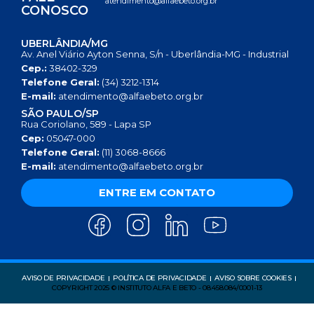
atendimento@alfaebeto.org.br
CONOSCO
UBERLÂNDIA/MG
Av. Anel Viário Ayton Senna, S/n - Uberlândia-MG - Industrial
Cep.:
38402-329
Telefone Geral:
(34) 3212-1314
E-mail:
atendimento@alfaebeto.org.br
SÃO PAULO/SP
Rua Coriolano, 589 - Lapa SP
Cep:
05047-000
Telefone Geral:
(11) 3068-8666
E-mail:
atendimento@alfaebeto.org.br
ENTRE EM CONTATO
AVISO DE PRIVACIDADE
POLÍTICA DE PRIVACIDADE
AVISO SOBRE COOKIES
COPYRIGHT 2025 © INSTITUTO ALFA E BETO - 08.458.084/0001-13