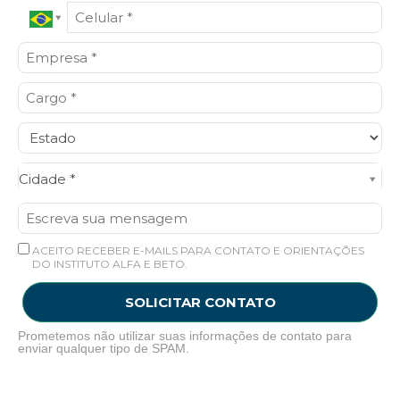
Cidade*
Cidade *
ACEITO RECEBER E-MAILS PARA CONTATO E ORIENTAÇÕES
DO INSTITUTO ALFA E BETO.
SOLICITAR CONTATO
Prometemos não utilizar suas informações de contato para
enviar qualquer tipo de SPAM.