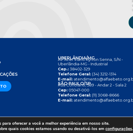
UBERLÂNDIA/MG
Av. Anel Viário Ayrton Senna, S/N -
O
Uberlândia-MG - Industrial
Cep.:
38402-329
S
ICAÇÕES
Telefone Geral:
(34) 3212-1314
E-mail:
atendimento@alfaebeto.org.b
SÃO PAULO/SP
Rua Coriolano, 589 - Andar 2 - Sala 2
ATO
Cep:
05047-000
Telefone Geral:
(11) 3068-8666
E-mail:
atendimento@alfaebeto.org.b
para oferecer a você a melhor experiência em nosso site.
RIVACIDADE
AVISO SOBRE COOKIES
COPYRIGHT 2025 © INS
obre quais cookies estamos usando ou desativá-los em
configurações