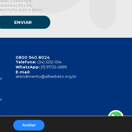
PARA CONTATO E
ORIENTAÇÕES DO
INSTITUTO ALFA E BETO.
ENVIAR
0800 940 8024
Telefone:
(34) 3212-1314
WhatsApp:
(11) 91732-2699
E-mail:
atendimento@alfaebeto.org.br
r
r
Aceitar
TITUTO ALFA E BETO - 08.458.084/0001-13
.