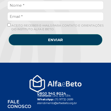
ACEITO RECEBER E-MAILS PARA CONTATO E ORIENTAÇÕES
DO INSTITUTO ALFA E BETO.
ENVIAR
0800 940 8024
Telefone:
(34) 3212-1314
WhatsApp:
(11) 91732-2699
FALE
atendimento@alfaebeto.org.br
CONOSCO