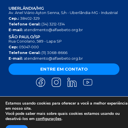
UBERLÂNDIA/MG
Av. Anel Viário Ayton Senna, S/n - Uberlândia-MG - Industrial
Cep.:
38402-329
Telefone Geral:
(34) 3212-1314
E-mail:
atendimento@alfaebeto.org.br
SÃO PAULO/SP
Rua Coriolano, 589 - Lapa SP
Cep:
05047-000
Telefone Geral:
(11) 3068-8666
E-mail:
atendimento@alfaebeto.org.br
ENTRE EM CONTATO
Estamos usando cookies para oferecer a você a melhor experiência
AVISO DE PRIVACIDADE
POLÍTICA DE PRIVACIDADE
AVISO SOBRE COOKIES
em nosso site.
COPYRIGHT 2025 © INSTITUTO ALFA E BETO - 08.458.084/0001-13
Você pode saber mais sobre quais cookies estamos usando ou
desativá-los em
configurações
.