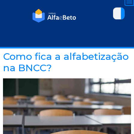
Como fica a alfabetização
na BNCC?