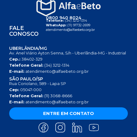
0800 940 8024
Telefone:
(34) 3212-1314
WhatsApp:
(11) 91732-2699
FALE
atendimento@alfaebeto.org.br
CONOSCO
UBERLÂNDIA/MG
Av. Anel Viário Ayton Senna, S/n - Uberlândia-MG - Industrial
Cep.:
38402-329
Telefone Geral:
(34) 3212-1314
E-mail:
atendimento@alfaebeto.org.br
SÃO PAULO/SP
Rua Coriolano, 589 - Lapa SP
Cep:
05047-000
Telefone Geral:
(11) 3068-8666
E-mail:
atendimento@alfaebeto.org.br
ENTRE EM CONTATO