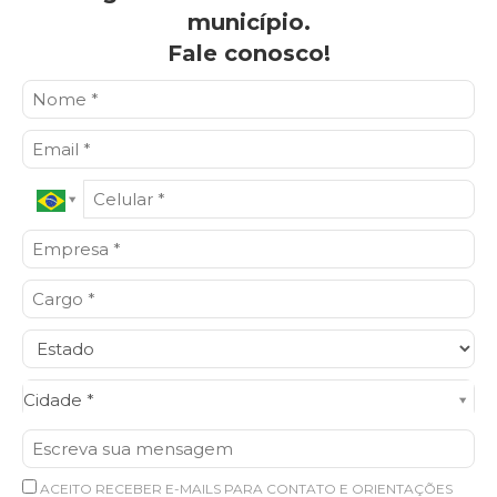
município.
Fale conosco!
Cidade*
Cidade *
ACEITO RECEBER E-MAILS PARA CONTATO E ORIENTAÇÕES