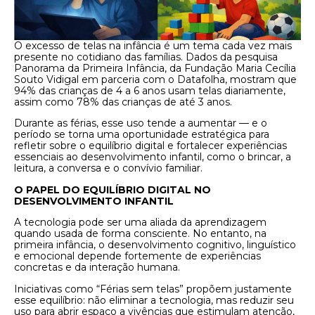
O excesso de telas na infância é um tema cada vez mais
presente no cotidiano das famílias. Dados da pesquisa
Panorama da Primeira Infância, da Fundação Maria Cecília
Souto Vidigal em parceria com o Datafolha, mostram que
94% das crianças de 4 a 6 anos usam telas diariamente,
assim como 78% das crianças de até 3 anos.
Durante as férias, esse uso tende a aumentar — e o
período se torna uma oportunidade estratégica para
refletir sobre o equilíbrio digital e fortalecer experiências
essenciais ao desenvolvimento infantil, como o brincar, a
leitura, a conversa e o convívio familiar.
O PAPEL DO EQUILÍBRIO DIGITAL NO
DESENVOLVIMENTO INFANTIL
A tecnologia pode ser uma aliada da aprendizagem
quando usada de forma consciente. No entanto, na
primeira infância, o desenvolvimento cognitivo, linguístico
e emocional depende fortemente de experiências
concretas e da interação humana.
Iniciativas como “Férias sem telas” propõem justamente
esse equilíbrio: não eliminar a tecnologia, mas reduzir seu
uso para abrir espaço a vivências que estimulam atenção,