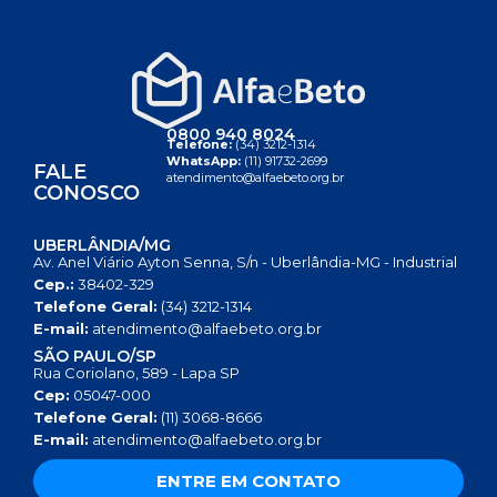
0800 940 8024
Telefone:
(34) 3212-1314
WhatsApp:
(11) 91732-2699
FALE
atendimento@alfaebeto.org.br
CONOSCO
UBERLÂNDIA/MG
Av. Anel Viário Ayton Senna, S/n - Uberlândia-MG - Industrial
Cep.:
38402-329
Telefone Geral:
(34) 3212-1314
E-mail:
atendimento@alfaebeto.org.br
SÃO PAULO/SP
Rua Coriolano, 589 - Lapa SP
Cep:
05047-000
Telefone Geral:
(11) 3068-8666
E-mail:
atendimento@alfaebeto.org.br
ENTRE EM CONTATO