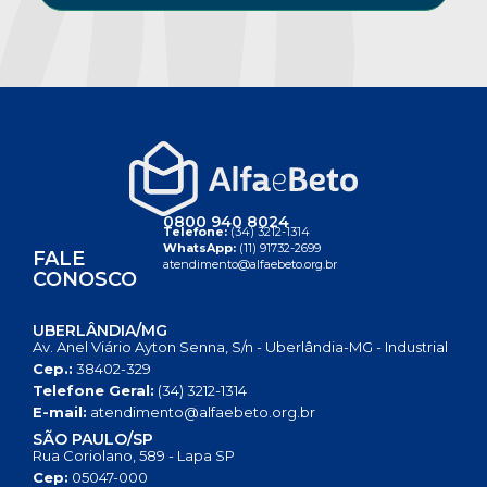
0800 940 8024
Telefone:
(34) 3212-1314
WhatsApp:
(11) 91732-2699
FALE
atendimento@alfaebeto.org.br
CONOSCO
UBERLÂNDIA/MG
Av. Anel Viário Ayton Senna, S/n - Uberlândia-MG - Industrial
Cep.:
38402-329
Telefone Geral:
(34) 3212-1314
E-mail:
atendimento@alfaebeto.org.br
SÃO PAULO/SP
Rua Coriolano, 589 - Lapa SP
Cep:
05047-000