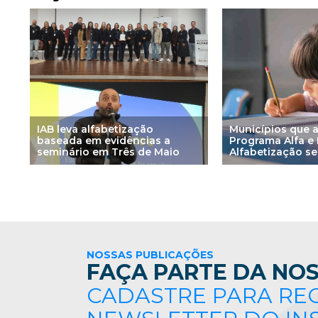
IAB leva alfabetização
Municípios que 
baseada em evidências a
Programa Alfa e
seminário em Três de Maio
Alfabetização s
avaliação do ME
NOSSAS PUBLICAÇÕES
FAÇA PARTE DA NOS
CADASTRE PARA RE