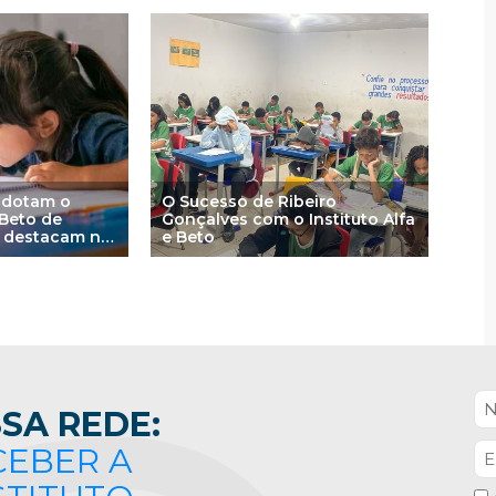
adotam o
O Sucesso de Ribeiro
 Beto de
Gonçalves com o Instituto Alfa
e destacam na
e Beto
C
SA REDE:
CEBER A