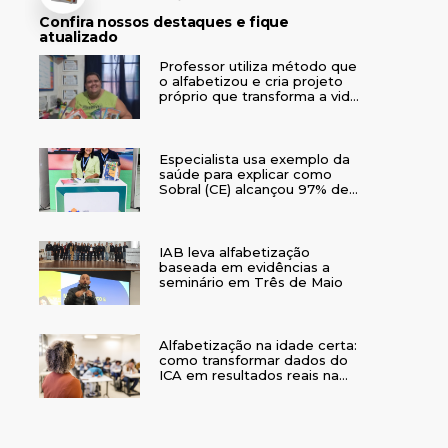
Confira nossos destaques e fique
atualizado
Professor utiliza método que
o alfabetizou e cria projeto
próprio que transforma a vida
de crianças no interior do RS
Especialista usa exemplo da
saúde para explicar como
Sobral (CE) alcançou 97% de
crianças alfabetizadas
IAB leva alfabetização
baseada em evidências a
seminário em Três de Maio
Alfabetização na idade certa:
como transformar dados do
ICA em resultados reais na
rede municipal