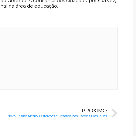
o Gotardo. A confiança dos cidadãos, por sua vez,
nal na área de educação.
PRÓXIMO
Novo Ensino Médio: Distorções e Desafios nas Escolas Brasileiras