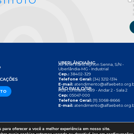
STITUTO
UBERLÂNDIA/MG
Av. Anel Viário Ayrton Senna, S/N -
O
Uberlândia-MG - Industrial
Cep.:
38402-329
S
ICAÇÕES
Telefone Geral:
(34) 3212-1314
E-mail:
atendimento@alfaebeto.org.b
SÃO PAULO/SP
Rua Coriolano, 589 - Andar 2 - Sala 2
ATO
Cep:
05047-000
Telefone Geral:
(11) 3068-8666
E-mail:
atendimento@alfaebeto.org.b
para oferecer a você a melhor experiência em nosso site.
RIVACIDADE
AVISO SOBRE COOKIES
COPYRIGHT 2025 © INS