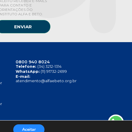
ACEITO RECEBER E-MAILS
PARA CONTATO E
ORIENTAÇÕES DO
INSTITUTO ALFA E BETO.
ENVIAR
0800 940 8024
Telefone:
(34) 3212-1314
WhatsApp:
(11) 91732-2699
E-mail:
atendimento@alfaebeto.org.br
r
r
Aceitar
TITUTO ALFA E BETO - 08.458.084/0001-13