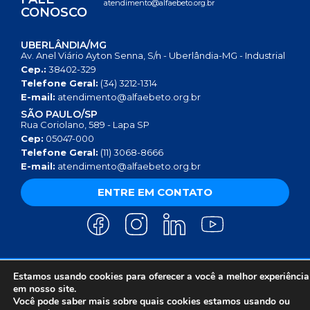
atendimento@alfaebeto.org.br
CONOSCO
UBERLÂNDIA/MG
Av. Anel Viário Ayton Senna, S/n - Uberlândia-MG - Industrial
Cep.:
38402-329
Telefone Geral:
(34) 3212-1314
E-mail:
atendimento@alfaebeto.org.br
SÃO PAULO/SP
Rua Coriolano, 589 - Lapa SP
Cep:
05047-000
Telefone Geral:
(11) 3068-8666
E-mail:
atendimento@alfaebeto.org.br
ENTRE EM CONTATO
Estamos usando cookies para oferecer a você a melhor experiência
AVISO DE PRIVACIDADE
POLÍTICA DE PRIVACIDADE
AVISO SOBRE COOKIES
COPYRIGHT 2025 © INSTITUTO ALFA E BETO - 08.458.084/0001-13
em nosso site.
Você pode saber mais sobre quais cookies estamos usando ou