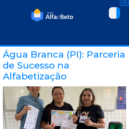
Água Branca (PI): Parceria
de Sucesso na
Alfabetização