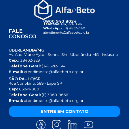
0800 940 8024
Telefone:
(34) 3212-1314
WhatsApp:
(11) 91732-2699
FALE
atendimento@alfaebeto.org.br
CONOSCO
UBERLÂNDIA/MG
Av. Anel Viário Ayton Senna, S/n - Uberlândia-MG - Industrial
Cep.:
38402-329
Telefone Geral:
(34) 3212-1314
E-mail:
atendimento@alfaebeto.org.br
SÃO PAULO/SP
Rua Coriolano, 589 - Lapa SP
Cep:
05047-000
Telefone Geral:
(11) 3068-8666
E-mail:
atendimento@alfaebeto.org.br
ENTRE EM CONTATO