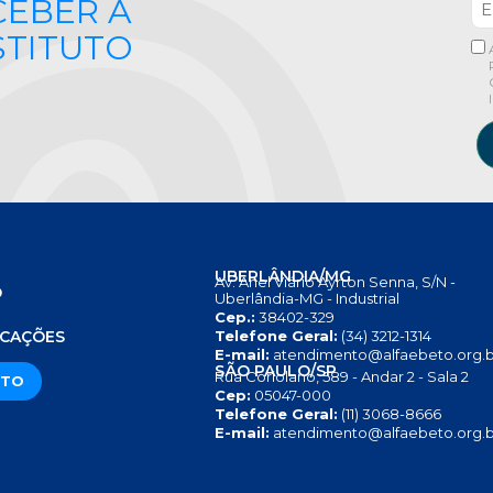
CEBER A
STITUTO
UBERLÂNDIA/MG
Av. Anel Viário Ayrton Senna, S/N -
O
Uberlândia-MG - Industrial
Cep.:
38402-329
S
ICAÇÕES
Telefone Geral:
(34) 3212-1314
E-mail:
atendimento@alfaebeto.org.b
SÃO PAULO/SP
Rua Coriolano, 589 - Andar 2 - Sala 2
ATO
Cep:
05047-000
Telefone Geral:
(11) 3068-8666
E-mail:
atendimento@alfaebeto.org.b