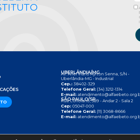
STITUTO
UBERLÂNDIA/MG
Av. Anel Viário Ayrton Senna, S/N -
O
Uberlândia-MG - Industrial
Cep.:
38402-329
S
ICAÇÕES
Telefone Geral:
(34) 3212-1314
E-mail:
atendimento@alfaebeto.org.b
SÃO PAULO/SP
Rua Coriolano, 589 - Andar 2 - Sala 2
ATO
Cep:
05047-000
Telefone Geral:
(11) 3068-8666
E-mail:
atendimento@alfaebeto.org.b