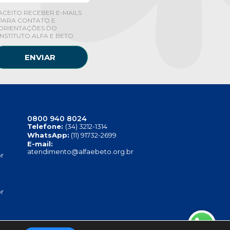
ACEITO RECEBER E-MAILS
PARA CONTATO E
ORIENTAÇÕES DO
INSTITUTO ALFA E BETO.
ENVIAR
0800 940 8024
Telefone:
(34) 3212-1314
WhatsApp:
(11) 91732-2699
E-mail:
atendimento@alfaebeto.org.br
r
r