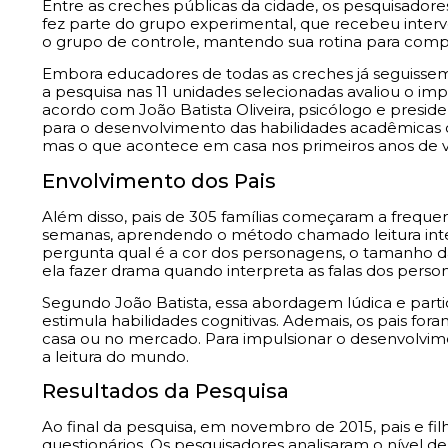
Entre as creches públicas da cidade, os pesquisadore
fez parte do grupo experimental, que recebeu inter
o grupo de controle, mantendo sua rotina para com
Embora educadores de todas as creches já seguissem 
a pesquisa nas 11 unidades selecionadas avaliou o i
acordo com João Batista Oliveira, psicólogo e presiden
para o desenvolvimento das habilidades acadêmicas 
mas o que acontece em casa nos primeiros anos de v
Envolvimento dos Pais
Além disso, pais de 305 famílias começaram a freque
semanas, aprendendo o método chamado leitura interat
pergunta qual é a cor dos personagens, o tamanho da
ela fazer drama quando interpreta as falas dos person
Segundo João Batista, essa abordagem lúdica e partic
estimula habilidades cognitivas. Ademais, os pais for
casa ou no mercado. Para impulsionar o desenvolvimen
a leitura do mundo.
Resultados da Pesquisa
Ao final da pesquisa, em novembro de 2015, pais e fi
questionários. Os pesquisadores analisaram o nível de