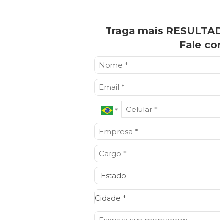
Traga mais RESULTAD
Fale co
Cidade*
Cidade *