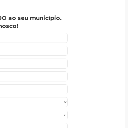
O ao seu município.
nosco!