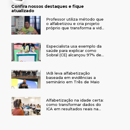
Confira nossos destaques e fique
atualizado
Professor utiliza método que
o alfabetizou e cria projeto
próprio que transforma a vida
de crianças no interior do RS
Especialista usa exemplo da
saúde para explicar como
Sobral (CE) alcançou 97% de
crianças alfabetizadas
IAB leva alfabetização
baseada em evidências a
seminário em Três de Maio
Alfabetização na idade certa:
como transformar dados do
ICA em resultados reais na
rede municipal