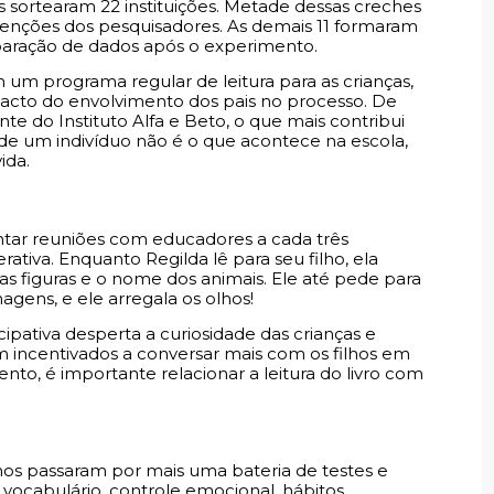
s sortearam 22 instituições. Metade dessas creches
venções dos pesquisadores. As demais 11 formaram
paração de dados após o experimento.
um programa regular de leitura para as crianças,
mpacto do envolvimento dos pais no processo. De
te do Instituto Alfa e Beto, o que mais contribui
de um indivíduo não é o que acontece na escola,
ida.
ntar reuniões com educadores a cada três
iva. Enquanto Regilda lê para seu filho, ela
s figuras e o nome dos animais. Ele até pede para
agens, e ele arregala os olhos!
ipativa desperta a curiosidade das crianças e
am incentivados a conversar mais com os filhos em
to, é importante relacionar a leitura do livro com
lhos passaram por mais uma bateria de testes e
 vocabulário, controle emocional, hábitos