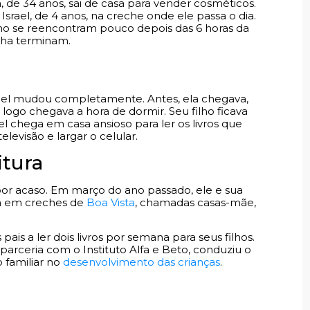
 de 34 anos, sai de casa para vender cosméticos.
 Israel, de 4 anos, na creche onde ele passa o dia.
ilho se reencontram pouco depois das 6 horas da
inha terminam.
srael mudou completamente. Antes, ela chegava,
 logo chegava a hora de dormir. Seu filho ficava
l chega em casa ansioso para ler os livros que
levisão e largar o celular.
itura
iu por acaso. Em março do ano passado, ele e sua
da em creches de
Boa Vista
, chamadas casas-mãe,
is a ler dois livros por semana para seus filhos.
arceria com o Instituto Alfa e Beto, conduziu o
o familiar no
desenvolvimento das crianças
.