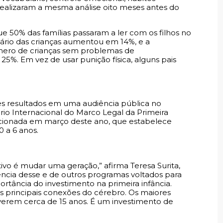
 realizaram a mesma análise oito meses antes do
 50% das famílias passaram a ler com os filhos no
ário das crianças aumentou em 14%, e a
ero de crianças sem problemas de
. Em vez de usar punição física, alguns pais
s resultados em uma audiência pública no
rio Internacional do Marco Legal da Primeira
sancionada em março deste ano, que estabelece
0 a 6 anos.
tivo é mudar uma geração,” afirma Teresa Surita,
ência desse e de outros programas voltados para
portância do investimento na primeira infância.
as principais conexões do cérebro. Os maiores
iverem cerca de 15 anos. É um investimento de