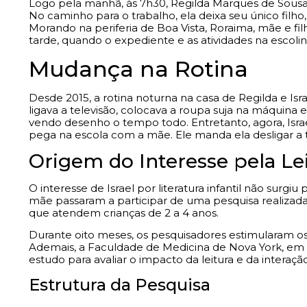
Logo pela manhã, às 7h30, Regilda Marques de Sousa,
No caminho para o trabalho, ela deixa seu único filho,
Morando na periferia de Boa Vista, Roraima, mãe e f
tarde, quando o expediente e as atividades na escol
Mudança na Rotina
Desde 2015, a rotina noturna na casa de Regilda e I
ligava a televisão, colocava a roupa suja na máquina e
vendo desenho o tempo todo. Entretanto, agora, Israe
pega na escola com a mãe. Ele manda ela desligar a te
Origem do Interesse pela Le
O interesse de Israel por literatura infantil não surg
mãe passaram a participar de uma pesquisa realiza
que atendem crianças de 2 a 4 anos.
Durante oito meses, os pesquisadores estimularam os pa
Ademais, a Faculdade de Medicina de Nova York, em p
estudo para avaliar o impacto da leitura e da interaçã
Estrutura da Pesquisa