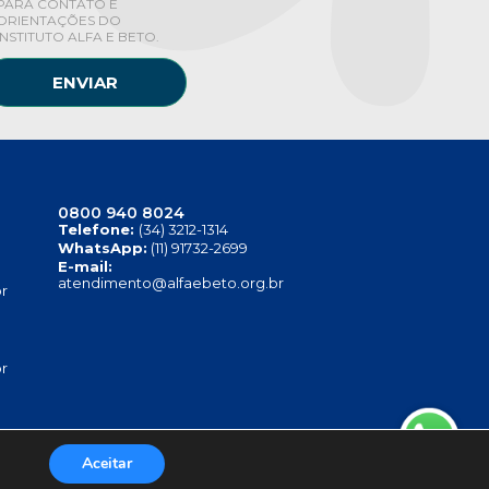
PARA CONTATO E
ORIENTAÇÕES DO
INSTITUTO ALFA E BETO.
ENVIAR
0800 940 8024
Telefone:
(34) 3212-1314
WhatsApp:
(11) 91732-2699
E-mail:
atendimento@alfaebeto.org.br
r
r
Aceitar
TITUTO ALFA E BETO - 08.458.084/0001-13
.