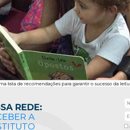
a lista de recomendações para garantir o sucesso da leitur
SA REDE:
CEBER A
STITUTO