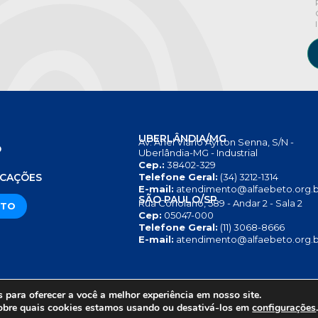
UBERLÂNDIA/MG
Av. Anel Viário Ayrton Senna, S/N -
O
Uberlândia-MG - Industrial
Cep.:
38402-329
S
ICAÇÕES
Telefone Geral:
(34) 3212-1314
E-mail:
atendimento@alfaebeto.org.b
SÃO PAULO/SP
Rua Coriolano, 589 - Andar 2 - Sala 2
ATO
Cep:
05047-000
Telefone Geral:
(11) 3068-8666
E-mail:
atendimento@alfaebeto.org.b
para oferecer a você a melhor experiência em nosso site.
RIVACIDADE
AVISO SOBRE COOKIES
COPYRIGHT 2025 © INS
obre quais cookies estamos usando ou desativá-los em
configurações