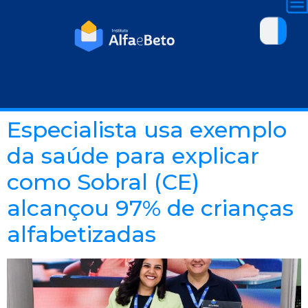
Especialista usa exemplo
da saúde para explicar
como Sobral (CE)
alcançou 97% de crianças
alfabetizadas