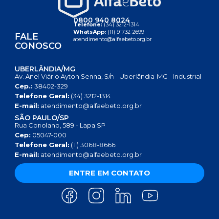
0800 940 8024
Telefone:
(34) 3212-1314
WhatsApp:
(11) 91732-2699
FALE
atendimento@alfaebeto.org.br
CONOSCO
UBERLÂNDIA/MG
Av. Anel Viário Ayton Senna, S/n - Uberlândia-MG - Industrial
Cep.:
38402-329
Telefone Geral:
(34) 3212-1314
E-mail:
atendimento@alfaebeto.org.br
SÃO PAULO/SP
Rua Coriolano, 589 - Lapa SP
Cep:
05047-000
Telefone Geral:
(11) 3068-8666
E-mail:
atendimento@alfaebeto.org.br
ENTRE EM CONTATO