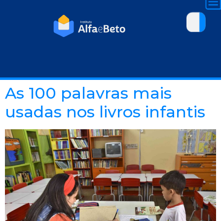
As 100 palavras mais
usadas nos livros infantis