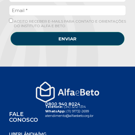
ACEITO RECEBER E-MAILS PARA CONTATO E ORIENTAÇÕES
DO INSTITUTO ALFA E BETO.
ENVIAR
0800 940 8024
Telefone:
(34) 3212-1314
WhatsApp:
(11) 91732-2699
FALE
atendimento@alfaebeto.org.br
CONOSCO
UBERLÂNDIA/MG