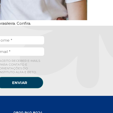
sileira. Confira.
ACEITO RECEBER E-MAILS
PARA CONTATO E
ORIENTAÇÕES DO
INSTITUTO ALFA E BETO.
ENVIAR
0800 940 8024