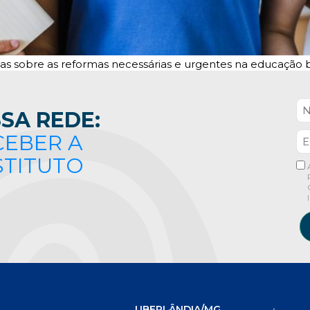
s sobre as reformas necessárias e urgentes na educação bra
SA REDE:
CEBER A
STITUTO
UBERLÂNDIA/MG