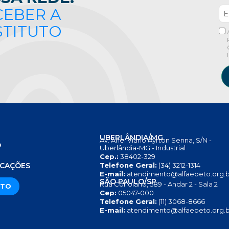
CEBER A
STITUTO
UBERLÂNDIA/MG
Av. Anel Viário Ayrton Senna, S/N -
O
Uberlândia-MG - Industrial
Cep.:
38402-329
S
ICAÇÕES
Telefone Geral:
(34) 3212-1314
E-mail:
atendimento@alfaebeto.org.b
SÃO PAULO/SP
Rua Coriolano, 589 - Andar 2 - Sala 2
ATO
Cep:
05047-000
Telefone Geral:
(11) 3068-8666
E-mail:
atendimento@alfaebeto.org.b