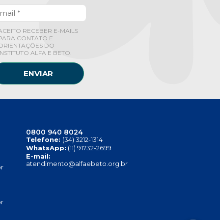
ACEITO RECEBER E-MAILS
PARA CONTATO E
ORIENTAÇÕES DO
INSTITUTO ALFA E BETO.
ENVIAR
0800 940 8024
Telefone:
(34) 3212-1314
WhatsApp:
(11) 91732-2699
E-mail:
atendimento@alfaebeto.org.br
r
r