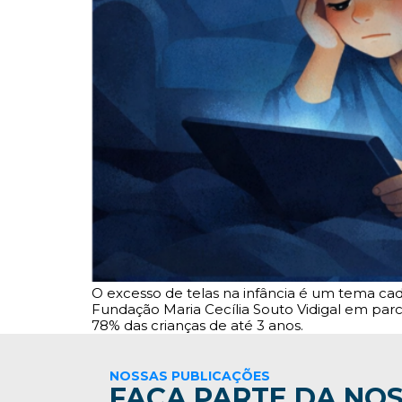
O excesso de telas na infância é um tema cad
Fundação Maria Cecília Souto Vidigal em par
78% das crianças de até 3 anos.
NOSSAS PUBLICAÇÕES
FAÇA PARTE DA NOS