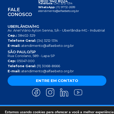
0800 940 8024
Telefone:
(34) 3212-1314
WhatsApp:
(11) 91732-2699
FALE
atendimento@alfaebeto.org.br
CONOSCO
UBERLÂNDIA/MG
Av. Anel Viário Ayton Senna, S/n - Uberlândia-MG - Industrial
Cep.:
38402-329
Telefone Geral:
(34) 3212-1314
E-mail:
atendimento@alfaebeto.org.br
SÃO PAULO/SP
Rua Coriolano, 589 - Lapa SP
Cep:
05047-000
Telefone Geral:
(11) 3068-8666
E-mail:
atendimento@alfaebeto.org.br
ENTRE EM CONTATO
Estamos usando cookies para oferecer a você a melhor experiência
AVISO DE PRIVACIDADE
POLÍTICA DE PRIVACIDADE
AVISO SOBRE COOKIES