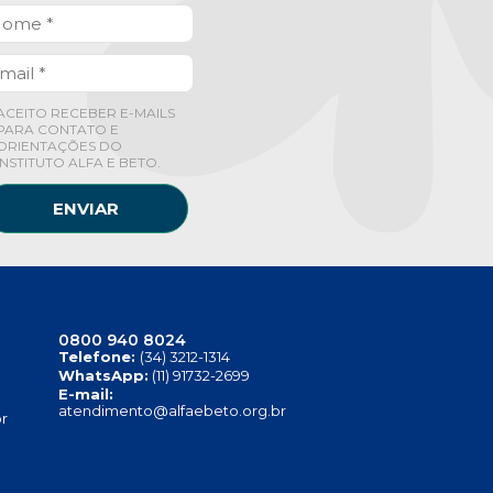
ACEITO RECEBER E-MAILS
PARA CONTATO E
ORIENTAÇÕES DO
INSTITUTO ALFA E BETO.
ENVIAR
0800 940 8024
Telefone:
(34) 3212-1314
WhatsApp:
(11) 91732-2699
E-mail:
atendimento@alfaebeto.org.br
r