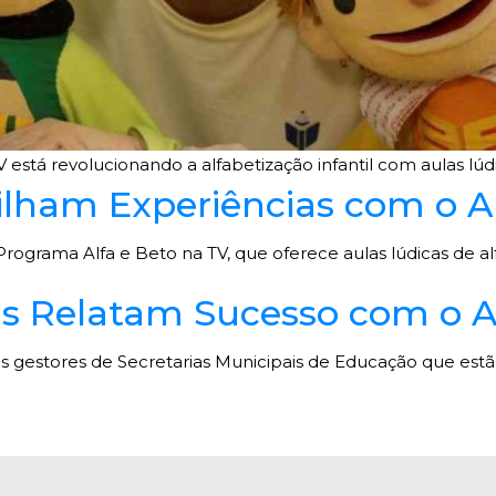
stá revolucionando a alfabetização infantil com aulas lúd
lham Experiências com o Al
rograma Alfa e Beto na TV, que oferece aulas lúdicas de al
s Relatam Sucesso com o A
s gestores de Secretarias Municipais de Educação que estão