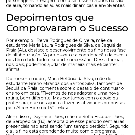
personagens interagem como se fossem alunos na sala
de aula, tornando as aulas mais dinâmicas e envolventes.
Depoimentos que
Comprovaram o Sucesso
Por exemplo , Relva Rodrigues de Oliveira, mãe da
estudante Maria Laura Rodrigues da Silva, de Jequiá da
Praia (AL), destaca o desenvolvimento da filha nessa fase
de alfabetização. “A professora e a coordenação da escola
nos têm dado todo o suporte necessário. Dessa forma ,
nós, pais, podemos ajudar de maneira mais eficiente”,
afirma.
Do mesmo modo , Maria Betânia da Silva, mãe do
estudante Breno Miranda dos Santos Silva, também de
Jequiá da Praia, comenta sobre o desafio de continuar o
ensino em casa. “Tivemos de nos adaptar a uma nova
rotina, bem diferente. Mas contamos com o apoio da
professora, que nos ajuda a fazer as atividades propostas
pelo Alfa e Beto na TV”, relata.
Além disso , Dayhane Paes, mãe de Sofia Escobar Paes,
de Seropédica (RJ), acredita que esse período sem aulas
presenciais não está sendo “um tempo perdido”. Segundo
ela , a filha está aprendendo muito com o programa.