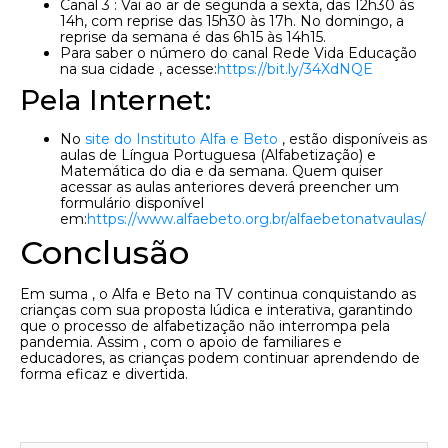
Canal 3 : Vai ao ar de segunda a sexta, das 12h30 às
14h, com reprise das 15h30 às 17h. No domingo, a
reprise da semana é das 6h15 às 14h15.
Para saber o número do canal Rede Vida Educação
na sua cidade , acesse:
https://bit.ly/34XdNQE​​​
Pela Internet:
No
site do Instituto Alfa e Beto
, estão disponíveis as
aulas de Língua Portuguesa (Alfabetização) e
Matemática do dia e da semana. Quem quiser
acessar as aulas anteriores deverá preencher um
formulário disponível
em:
https://www.alfaebeto.org.br/alfaebetonatvaulas/​​​​​
Conclusão
Em suma , o Alfa e Beto na TV continua conquistando as
crianças com sua proposta lúdica e interativa, garantindo
que o processo de alfabetização não interrompa pela
pandemia. Assim , com o apoio de familiares e
educadores, as crianças podem continuar aprendendo de
forma eficaz e divertida.