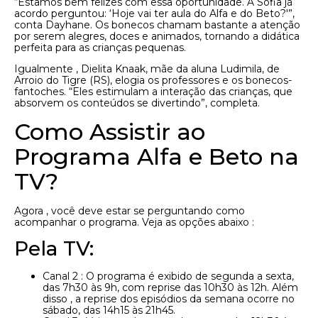
“Estamos bem felizes com essa oportunidade. A Sofia já
acordo perguntou: ‘Hoje vai ter aula do Alfa e do Beto?'”,
conta Dayhane. Os bonecos chamam bastante a atenção
por serem alegres, doces e animados, tornando a didática
perfeita para as crianças pequenas.
Igualmente , Dielita Knaak, mãe da aluna Ludimila, de
Arroio do Tigre (RS), elogia os professores e os bonecos-
fantoches. “Eles estimulam a interação das crianças, que
absorvem os conteúdos se divertindo”, completa.
Como Assistir ao
Programa Alfa e Beto na
TV?
Agora , você deve estar se perguntando como
acompanhar o programa. Veja as opções abaixo :
Pela TV:
Canal 2 : O programa é exibido de segunda a sexta,
das 7h30 às 9h, com reprise das 10h30 às 12h. Além
disso , a reprise dos episódios da semana ocorre no
sábado, das 14h15 às 21h45.