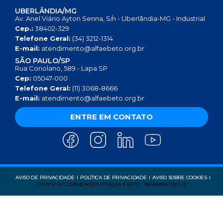
UBERLÂNDIA/MG
Av. Anel Viário Ayton Senna, S/n - Uberlândia-MG - Industrial
Cep.:
38402-329
Telefone Geral:
(34) 3212-1314
E-mail:
atendimento@alfaebeto.org.br
SÃO PAULO/SP
Rua Coriolano, 589 - Lapa SP
Cep:
05047-000
Telefone Geral:
(11) 3068-8666
E-mail:
atendimento@alfaebeto.org.br
ENTRE EM CONTATO
AVISO DE PRIVACIDADE
POLÍTICA DE PRIVACIDADE
AVISO SOBRE COOKIES
COPYRIGHT 2025 © INSTITUTO ALFA E BETO - 08.458.084/0001-13