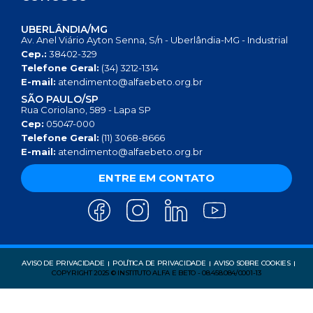
UBERLÂNDIA/MG
Av. Anel Viário Ayton Senna, S/n - Uberlândia-MG - Industrial
Cep.:
38402-329
Telefone Geral:
(34) 3212-1314
E-mail:
atendimento@alfaebeto.org.br
SÃO PAULO/SP
Rua Coriolano, 589 - Lapa SP
Cep:
05047-000
Telefone Geral:
(11) 3068-8666
E-mail:
atendimento@alfaebeto.org.br
ENTRE EM CONTATO
AVISO DE PRIVACIDADE
POLÍTICA DE PRIVACIDADE
AVISO SOBRE COOKIES
COPYRIGHT 2025 © INSTITUTO ALFA E BETO - 08.458.084/0001-13