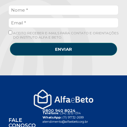
ACEITO RECEBER E-MAILS PARA CONTATO E ORIENTAÇÕES
DO INSTITUTO ALFA E BETO.
ENVIAR
0800 940 8024
Telefone:
(34) 3212-1314
WhatsApp:
(11) 91732-2699
FALE
atendimento@alfaebeto.org.br
CONOSCO