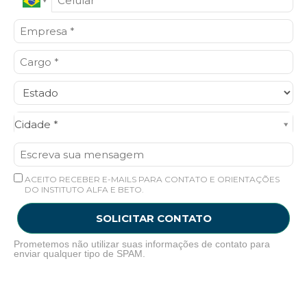
Cidade*
Cidade *
ACEITO RECEBER E-MAILS PARA CONTATO E ORIENTAÇÕES
DO INSTITUTO ALFA E BETO.
SOLICITAR CONTATO
Prometemos não utilizar suas informações de contato para
enviar qualquer tipo de SPAM.