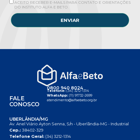
ACEITO RECEBER E-MAILS PARA CONTATO E ORIENTAÇÕES
DO INSTITUTO ALFA E BETO.
ENVIAR
0800 940 8024
Telefone:
(34) 3212-1314
WhatsApp:
(11) 91732-2699
FALE
atendimento@alfaebeto.org.br
CONOSCO
UBERLÂNDIA/MG
Av. Anel Viário Ayton Senna, S/n - Uberlândia-MG - Industrial
Cep.:
38402-329
Telefone Geral:
(34) 3212-1314