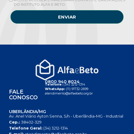
DO INSTITUTO ALFA E BETO.
ENVIAR
0800 940 8024
Telefone:
(34) 3212-1314
WhatsApp:
(11) 91732-2699
FALE
atendimento@alfaebeto.org.br
CONOSCO
UBERLÂNDIA/MG
Av. Anel Viário Ayton Senna, S/n - Uberlândia-MG - Industrial
Cep.:
38402-329
Telefone Geral:
(34) 3212-1314