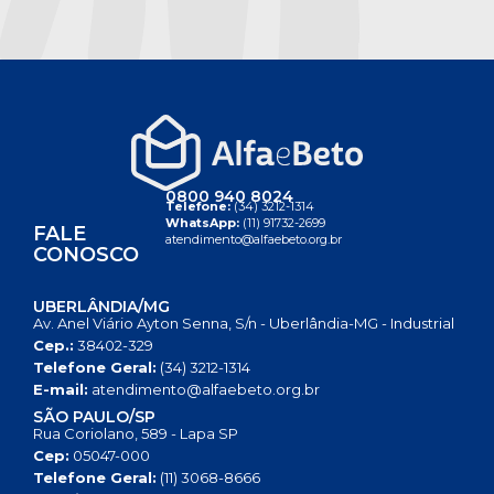
0800 940 8024
Telefone:
(34) 3212-1314
WhatsApp:
(11) 91732-2699
FALE
atendimento@alfaebeto.org.br
CONOSCO
UBERLÂNDIA/MG
Av. Anel Viário Ayton Senna, S/n - Uberlândia-MG - Industrial
Cep.:
38402-329
Telefone Geral:
(34) 3212-1314
E-mail:
atendimento@alfaebeto.org.br
SÃO PAULO/SP
Rua Coriolano, 589 - Lapa SP
Cep:
05047-000
Telefone Geral:
(11) 3068-8666