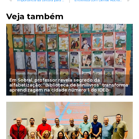
Importância da Leitura para Crianças Pequenas
Entrevista com Denise Rocha, do Instituto Alfa e Beto
Veja também
Em Sobral, professor revela segredo da
alfabetização: “Biblioteca de Minilivros” transforma
aprendizagem na cidade número 1 do IDEB