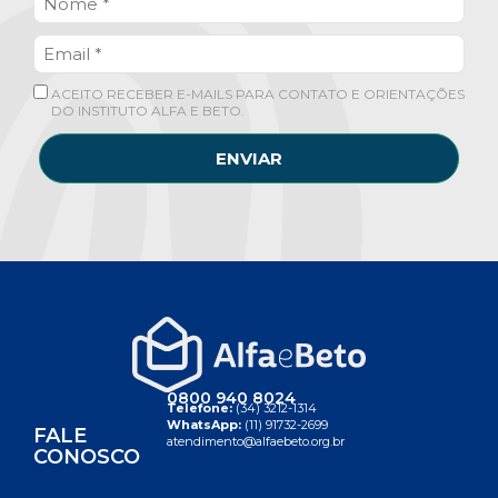
ACEITO RECEBER E-MAILS PARA CONTATO E ORIENTAÇÕES
DO INSTITUTO ALFA E BETO.
ENVIAR
0800 940 8024
Telefone:
(34) 3212-1314
WhatsApp:
(11) 91732-2699
FALE
atendimento@alfaebeto.org.br
CONOSCO