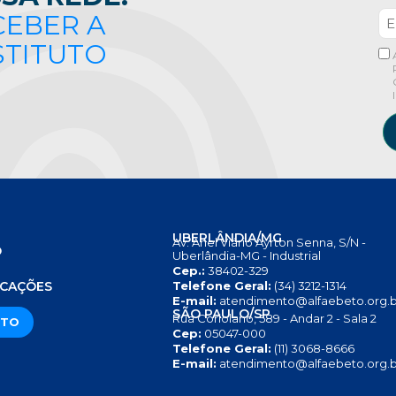
CEBER A
STITUTO
UBERLÂNDIA/MG
Av. Anel Viário Ayrton Senna, S/N -
O
Uberlândia-MG - Industrial
Cep.:
38402-329
S
ICAÇÕES
Telefone Geral:
(34) 3212-1314
E-mail:
atendimento@alfaebeto.org.b
SÃO PAULO/SP
Rua Coriolano, 589 - Andar 2 - Sala 2
ATO
Cep:
05047-000
Telefone Geral:
(11) 3068-8666
E-mail:
atendimento@alfaebeto.org.b