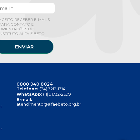
ACEITO RECEBER E-MAILS
PARA CONTATO E
ORIENTAÇÕES DO
INSTITUTO ALFA E BETO.
ENVIAR
0800 940 8024
Telefone:
(34) 3212-1314
WhatsApp:
(11) 91732-2699
E-mail:
atendimento@alfaebeto.org.br
r
r