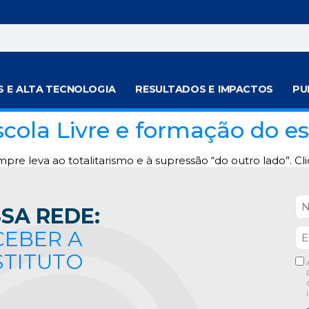
S E ALTA TECNOLOGIA
RESULTADOS E IMPACTOS
PU
la Livre e formação do espí
mpre leva ao totalitarismo e à supressão “do outro lado”. C
SA REDE:
CEBER A
STITUTO