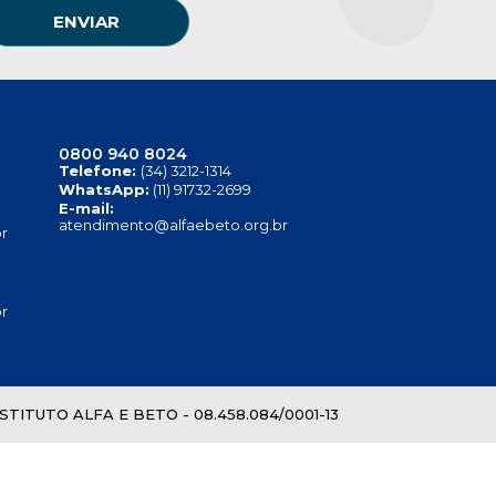
ENVIAR
0800 940 8024
Telefone:
(34) 3212-1314
WhatsApp:
(11) 91732-2699
E-mail:
atendimento@alfaebeto.org.br
r
r
TITUTO ALFA E BETO - 08.458.084/0001-13