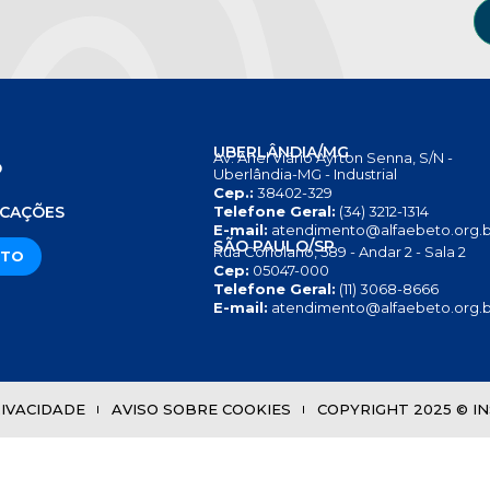
UBERLÂNDIA/MG
Av. Anel Viário Ayrton Senna, S/N -
O
Uberlândia-MG - Industrial
Cep.:
38402-329
S
ICAÇÕES
Telefone Geral:
(34) 3212-1314
E-mail:
atendimento@alfaebeto.org.b
SÃO PAULO/SP
Rua Coriolano, 589 - Andar 2 - Sala 2
ATO
Cep:
05047-000
Telefone Geral:
(11) 3068-8666
E-mail:
atendimento@alfaebeto.org.b
RIVACIDADE
AVISO SOBRE COOKIES
COPYRIGHT 2025 © INS