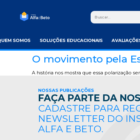
QUEM SOMOS
SOLUÇÕES EDUCACIONAIS
AVALIAÇÕE
O movimento pela Esco
A história nos mostra que essa polarização se
NOSSAS PUBLICAÇÕES
FAÇA PARTE DA NOS
CADASTRE PARA RE
NEWSLETTER DO IN
ALFA E BETO.