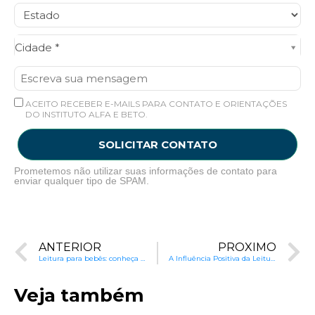
Cidade*
Cidade *
ACEITO RECEBER E-MAILS PARA CONTATO E ORIENTAÇÕES
DO INSTITUTO ALFA E BETO.
SOLICITAR CONTATO
Prometemos não utilizar suas informações de contato para
enviar qualquer tipo de SPAM.
ANTERIOR
PRÓXIMO
Leitura para bebês: conheça os impactos positivos
A Influência Positiva da Leitura Familiar no Desenvolvimento Infantil
Veja também