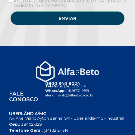
ACEITO RECEBER E-MAILS PARA CONTATO E ORIENTAÇÕES
DO INSTITUTO ALFA E BETO.
ENVIAR
0800 940 8024
Telefone:
(34) 3212-1314
WhatsApp:
(11) 91732-2699
FALE
atendimento@alfaebeto.org.br
CONOSCO
UBERLÂNDIA/MG
Av. Anel Viário Ayton Senna, S/n - Uberlândia-MG - Industrial
Cep.:
38402-329
Telefone Geral:
(34) 3212-1314