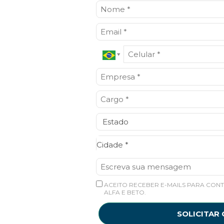
Cidade*
Cidade *
ACEITO RECEBER E-MAILS PARA CONT
ALFA E BETO.
SOLICITAR