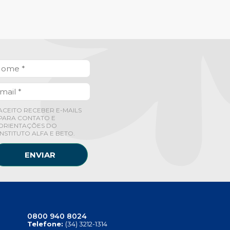
ACEITO RECEBER E-MAILS
PARA CONTATO E
ORIENTAÇÕES DO
INSTITUTO ALFA E BETO.
ENVIAR
0800 940 8024
Telefone:
(34) 3212-1314