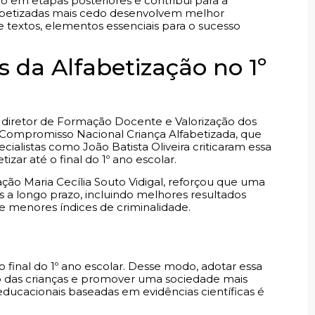
em etapas posteriores e contribui para a
lfabetizadas mais cedo desenvolvem melhor
e textos, elementos essenciais para o sucesso
 da Alfabetização no 1º
al diretor de Formação Docente e Valorização dos
 Compromisso Nacional Criança Alfabetizada, que
cialistas como João Batista Oliveira criticaram essa
zar até o final do 1º ano escolar.
ação Maria Cecília Souto Vidigal, reforçou que uma
s a longo prazo, incluindo melhores resultados
e menores índices de criminalidade.
 final do 1º ano escolar. Desse modo, adotar essa
no das crianças e promover uma sociedade mais
educacionais baseadas em evidências científicas é