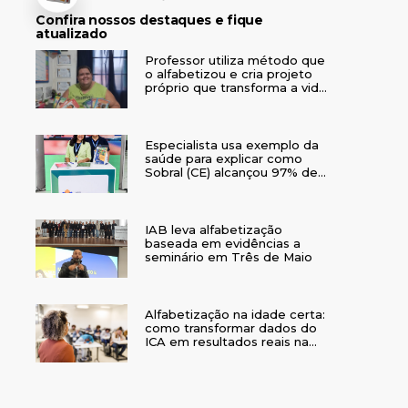
Confira nossos destaques e fique
atualizado
Professor utiliza método que
o alfabetizou e cria projeto
próprio que transforma a vida
de crianças no interior do RS
Especialista usa exemplo da
saúde para explicar como
Sobral (CE) alcançou 97% de
crianças alfabetizadas
IAB leva alfabetização
baseada em evidências a
seminário em Três de Maio
Alfabetização na idade certa:
como transformar dados do
ICA em resultados reais na
rede municipal