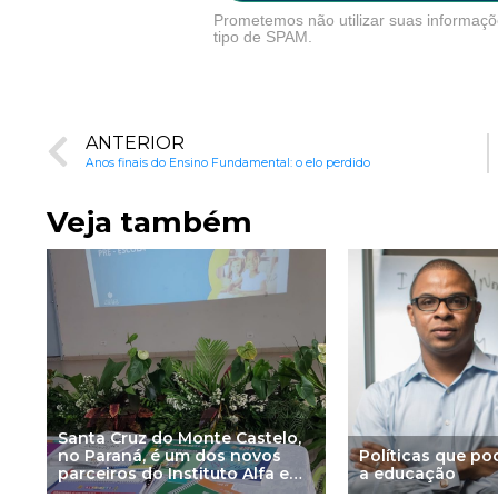
Prometemos não utilizar suas informaçõ
tipo de SPAM.
ANTERIOR
Anos finais do Ensino Fundamental: o elo perdido
Veja também
Santa Cruz do Monte Castelo,
no Paraná, é um dos novos
Políticas que p
parceiros do Instituto Alfa e
a educação
Beto em 2025