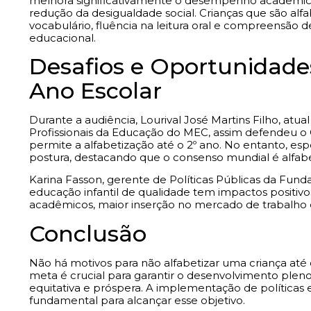
melhora significativamente o desempenho acadêmico 
redução da desigualdade social. Crianças que são a
vocabulário, fluência na leitura oral e compreensão d
educacional.
Desafios e Oportunidades
Ano Escolar
Durante a audiência, Lourival José Martins Filho, atu
Profissionais da Educação do MEC, assim defendeu o
permite a alfabetização até o 2º ano. No entanto, espe
postura, destacando que o consenso mundial é alfabeti
Karina Fasson, gerente de Políticas Públicas da Fund
educação infantil de qualidade tem impactos positivo
acadêmicos, maior inserção no mercado de trabalho 
Conclusão
Não há motivos para não alfabetizar uma criança até o
meta é crucial para garantir o desenvolvimento ple
equitativa e próspera. A implementação de políticas 
fundamental para alcançar esse objetivo.