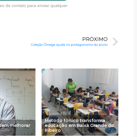
es de contato para enviar qualquer
PRÓXIMO
Coleção Ômega ajuda no protagonismo do aluno
Método fônico transforma
odem melhorar
educação em Baixa Grande do
Ribeiro