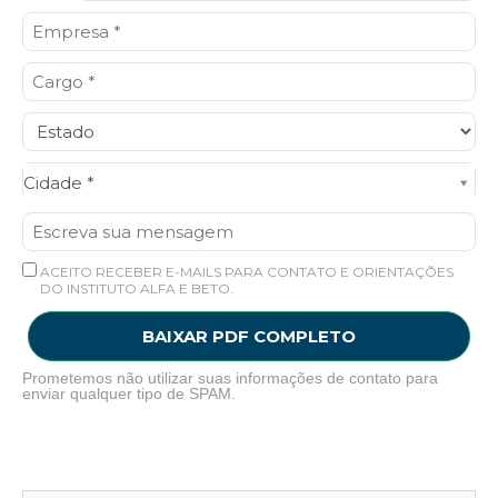
Cidade*
Cidade *
ACEITO RECEBER E-MAILS PARA CONTATO E ORIENTAÇÕES
DO INSTITUTO ALFA E BETO.
BAIXAR PDF COMPLETO
Prometemos não utilizar suas informações de contato para
enviar qualquer tipo de SPAM.