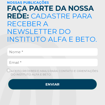
NOSSAS PUBLICAÇÕES
FAÇA PARTE DA NOSSA
REDE:
CADASTRE PARA
RECEBER A
NEWSLETTER DO
INSTITUTO ALFA E BETO.
ACEITO RECEBER E-MAILS PARA CONTATO E ORIENTAÇÕES
DO INSTITUTO ALFA E BETO.
ENVIAR