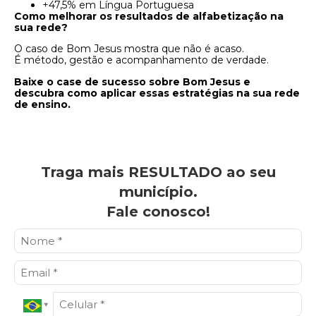
+47,5% em Língua Portuguesa
Como melhorar os resultados de alfabetização na
sua rede?
O caso de Bom Jesus mostra que não é acaso.
É método, gestão e acompanhamento de verdade.
Baixe o case de sucesso sobre Bom Jesus e
descubra como aplicar essas estratégias na sua rede
de ensino.
Traga mais RESULTADO ao seu
município.
Fale conosco!