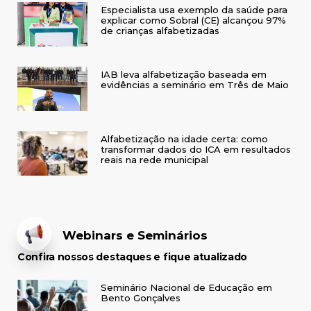
Especialista usa exemplo da saúde para
explicar como Sobral (CE) alcançou 97%
de crianças alfabetizadas
IAB leva alfabetização baseada em
evidências a seminário em Três de Maio
Alfabetização na idade certa: como
transformar dados do ICA em resultados
reais na rede municipal
Webinars e Seminários
Confira nossos destaques e fique atualizado
Seminário Nacional de Educação em
Bento Gonçalves