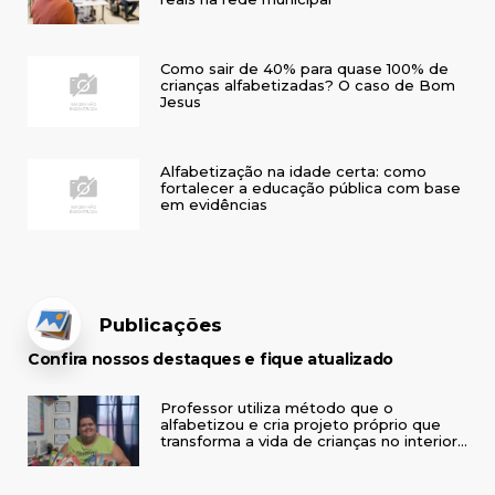
Como sair de 40% para quase 100% de
crianças alfabetizadas? O caso de Bom
Jesus
Alfabetização na idade certa: como
fortalecer a educação pública com base
em evidências
Publicações
Confira nossos destaques e fique atualizado
Professor utiliza método que o
alfabetizou e cria projeto próprio que
transforma a vida de crianças no interior
do RS