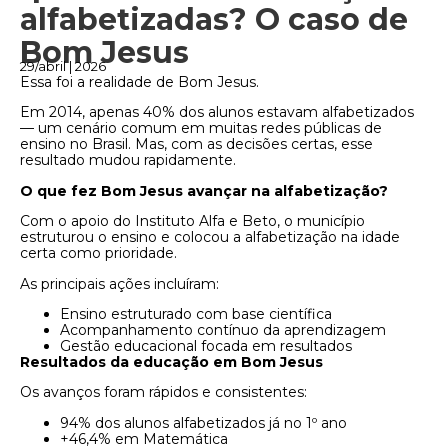
alfabetizadas? O caso de
Bom Jesus
29/abril | 2026
Essa foi a realidade de Bom Jesus.
Em 2014, apenas 40% dos alunos estavam alfabetizados
— um cenário comum em muitas redes públicas de
ensino no Brasil. Mas, com as decisões certas, esse
resultado mudou rapidamente.
O que fez Bom Jesus avançar na alfabetização?
Com o apoio do Instituto Alfa e Beto, o município
estruturou o ensino e colocou a alfabetização na idade
certa como prioridade.
As principais ações incluíram:
Ensino estruturado com base científica
Acompanhamento contínuo da aprendizagem
Gestão educacional focada em resultados
Resultados da educação em Bom Jesus
Os avanços foram rápidos e consistentes:
94% dos alunos alfabetizados já no 1º ano
+46,4% em Matemática