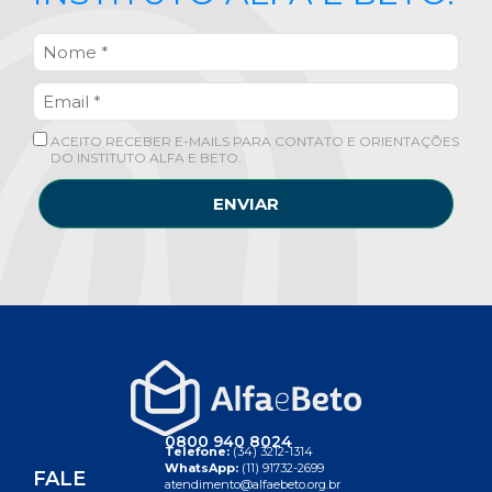
ACEITO RECEBER E-MAILS PARA CONTATO E ORIENTAÇÕES
DO INSTITUTO ALFA E BETO.
ENVIAR
0800 940 8024
Telefone:
(34) 3212-1314
WhatsApp:
(11) 91732-2699
FALE
atendimento@alfaebeto.org.br