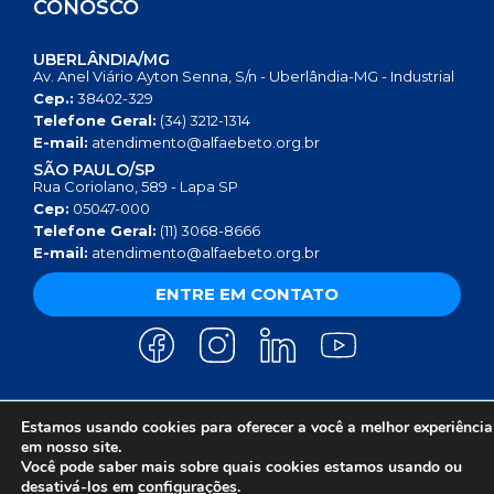
CONOSCO
UBERLÂNDIA/MG
Av. Anel Viário Ayton Senna, S/n - Uberlândia-MG - Industrial
Cep.:
38402-329
Telefone Geral:
(34) 3212-1314
E-mail:
atendimento@alfaebeto.org.br
SÃO PAULO/SP
Rua Coriolano, 589 - Lapa SP
Cep:
05047-000
Telefone Geral:
(11) 3068-8666
E-mail:
atendimento@alfaebeto.org.br
ENTRE EM CONTATO
Estamos usando cookies para oferecer a você a melhor experiência
AVISO DE PRIVACIDADE
POLÍTICA DE PRIVACIDADE
AVISO SOBRE COOKIES
em nosso site.
COPYRIGHT 2025 © INSTITUTO ALFA E BETO - 08.458.084/0001-13
Você pode saber mais sobre quais cookies estamos usando ou
desativá-los em
configurações
.